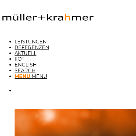
LEISTUNGEN
REFERENZEN
AKTUELL
IIOT
ENGLISH
SEARCH
MENU
MENU
Feldbus-Schnittstellen
für NI LabVIEW und NI DIAdem