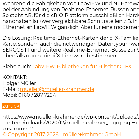
Während die Fähigkeiten von LabVIEW und NI-Hardware 
bei der Anbindung von Realtime-Ethernet-Bussen ande
So steht z.B. für die cRIO-Plattform ausschließlich Ha
handhaben ist (wer vergleichbare Schnittstellen z.B. i
Ethernet an LabVIEW gänzlich. Aber für eine moderne v
Die Lösung: Realtime-Ethernet-Karten der cifX-Famili
Karte, sondern auch die notwendigen Datentypumwan
SERCOS III und weitere Realtime-Ethernet-Busse zur V
ebenfalls durch die cifX-Firmware bestimmen.
Siehe auch:
LabVIEW-Bibliotheken für Hilscher CIFX
KONTAKT:
Holger Müller
E-Mail:
mueller@mueller-krahmer.de
Mobil: 0160 / 287 7294
zurück
https://www.mueller-krahmer.de/wp-content/uploads/
content/uploads/2020/12/muellerkrahmer_logo.png
Ho
zusammen?
© Copyright 2017-2026 - müller+krahmer GmbH