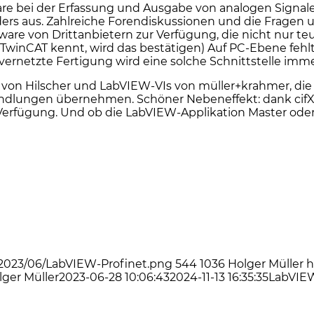
bei der Erfassung und Ausgabe von analogen Signalen u
rs aus. Zahlreiche Forendiskussionen und die Fragen 
rdware von Drittanbietern zur Verfügung, die nicht nur t
n TwinCAT kennt, wird das bestätigen) Auf PC-Ebene fehl
ernetzte Fertigung wird eine solche Schnittstelle imme
e von Hilscher und LabVIEW-VIs von müller+krahmer, di
dlungen übernehmen. Schöner Nebeneffekt: dank cifX 
erfügung. Und ob die LabVIEW-Applikation Master oder S
2023/06/LabVIEW-Profinet.png
544
1036
Holger Müller
h
lger Müller
2023-06-28 10:06:43
2024-11-13 16:35:35
LabVIEW