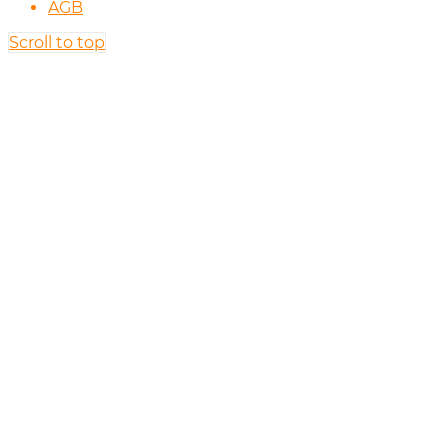
AGB
Scroll to top