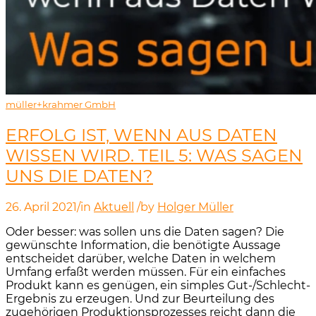
müller+krahmer GmbH
ERFOLG IST, WENN AUS DATEN
WISSEN WIRD. TEIL 5: WAS SAGEN
UNS DIE DATEN?
26. April 2021
/
in
Aktuell
/
by
Holger Müller
Oder besser: was sollen uns die Daten sagen? Die
gewünschte Information, die benötigte Aussage
entscheidet darüber, welche Daten in welchem
Umfang erfaßt werden müssen. Für ein einfaches
Produkt kann es genügen, ein simples Gut-/Schlecht-
Ergebnis zu erzeugen. Und zur Beurteilung des
zugehörigen Produktionsprozesses reicht dann die