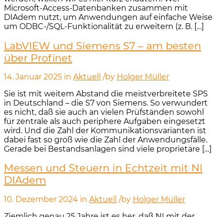
Microsoft-Access-Datenbanken zusammen mit
DIAdem nutzt, um Anwendungen auf einfache Weise
um ODBC-/SQL-Funktionalität zu erweitern (z. B. […]
LabVIEW und Siemens S7 – am besten
über Profinet
14. Januar 2025
in
Aktuell
/
by
Holger Müller
Sie ist mit weitem Abstand die meistverbreitete SPS
in Deutschland – die S7 von Siemens. So verwundert
es nicht, daß sie auch an vielen Prüfständen sowohl
für zentrale als auch periphere Aufgaben eingesetzt
wird. Und die Zahl der Kommunikationsvarianten ist
dabei fast so groß wie die Zahl der Anwendungsfälle.
Gerade bei Bestandsanlagen sind viele proprietäre […]
Messen und Steuern in Echtzeit mit NI
DIAdem
10. Dezember 2024
in
Aktuell
/
by
Holger Müller
Ziemlich genau 25 Jahre ist es her, daß NI mit der