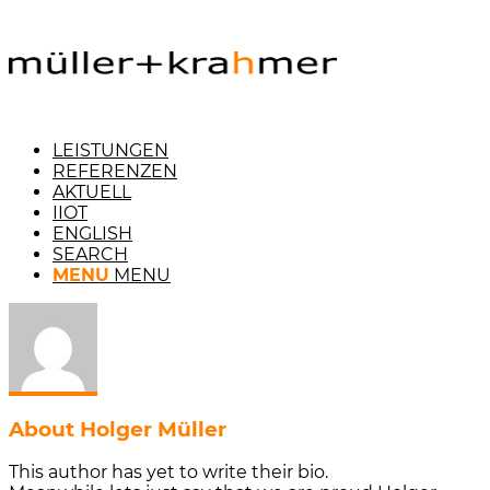
LEISTUNGEN
REFERENZEN
AKTUELL
IIOT
ENGLISH
SEARCH
MENU
MENU
About
Holger Müller
This author has yet to write their bio.