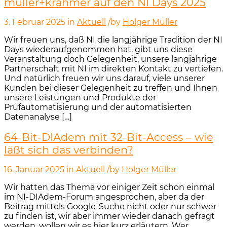
müller+krahmer auf den NI Days 2025
3. Februar 2025
in
Aktuell
/
by
Holger Müller
Wir freuen uns, daß NI die langjährige Tradition der NI
Days wiederaufgenommen hat, gibt uns diese
Veranstaltung doch Gelegenheit, unsere langjährige
Partnerschaft mit NI im direkten Kontakt zu vertiefen.
Und natürlich freuen wir uns darauf, viele unserer
Kunden bei dieser Gelegenheit zu treffen und Ihnen
unsere Leistungen und Produkte der
Prüfautomatisierung und der automatisierten
Datenanalyse […]
64-Bit-DIAdem mit 32-Bit-Access – wie
läßt sich das verbinden?
16. Januar 2025
in
Aktuell
/
by
Holger Müller
Wir hatten das Thema vor einiger Zeit schon einmal
im NI-DIAdem-Forum angesprochen, aber da der
Beitrag mittels Google-Suche nicht oder nur schwer
zu finden ist, wir aber immer wieder danach gefragt
werden, wollen wir es hier kurz erläutern. Wer