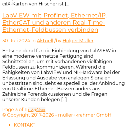
cifX-Karten von Hilscher ist […]
LabVIEW mit Profinet, Ethernet/IP,
EtherCAT und anderen Real-Time-
Ethernet-Feldbussen verbinden
30. Juli 2024
in
Aktuell
/
by
Holger Müller
Entscheidend für die Einbindung von LabVIEW in
eine moderne vernetzte Fertigung sind
Schnittstellen, um mit vorhandenen vielfältigen
Feldbussen zu kommunizieren. Während die
Fähigkeiten von LabVIEW und NI-Hardware bei der
Erfassung und Ausgabe von analogen Signalen
unbestritten sind, sieht es speziell bei der Anbindung
von Realtime-Ethernet-Bussen anders aus.
Zahlreiche Forendiskussionen und die Fragen
unserer Kunden belegen […]
Page 3 of 11
‹
1
2
3
4
5
›
»
© Copyright 2017-2026 - müller+krahmer GmbH
KONTAKT