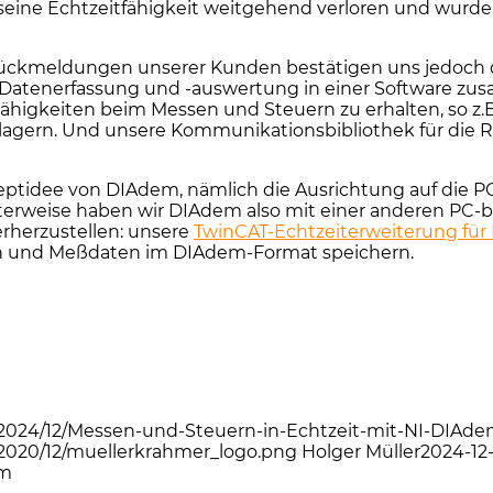
ine Echtzeitfähigkeit weitgehend verloren und wurde
ückmeldungen unserer Kunden bestätigen uns jedoch d
 Datenerfassung und -auswertung in einer Software zu
igkeiten beim Messen und Steuern zu erhalten, so z.B.
lagern. Und unsere Kommunikationsbibliothek für die R
eptidee von DIAdem, nämlich die Ausrichtung auf die PC-P
erweise haben wir DIAdem also mit einer anderen PC-ba
herzustellen: unsere
TwinCAT-Echtzeiterweiterung fü
en und Meßdaten im DIAdem-Format speichern.
/2024/12/Messen-und-Steuern-in-Echtzeit-mit-NI-DIAd
2020/12/muellerkrahmer_logo.png
Holger Müller
2024-12
em