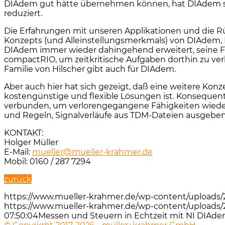
DIAdem gut hätte übernehmen können, hat DIAdem se
reduziert.
Die Erfahrungen mit unseren Applikationen und die R
Konzepts (und Alleinstellungsmerkmals) von DIAdem,
DIAdem immer wieder dahingehend erweitert, seine Fäh
compactRIO, um zeitkritische Aufgaben dorthin zu ver
Familie von Hilscher gibt auch für DIAdem.
Aber auch hier hat sich gezeigt, daß eine weitere Konz
kostengünstige und flexible Lösungen ist. Konsequent
verbunden, um verlorengegangene Fähigkeiten wieder
und Regeln, Signalverläufe aus TDM-Dateien ausgeb
KONTAKT:
Holger Müller
E-Mail:
mueller@mueller-krahmer.de
Mobil: 0160 / 287 7294
zurück
https://www.mueller-krahmer.de/wp-content/uploads
https://www.mueller-krahmer.de/wp-content/uploads/
07:50:04
Messen und Steuern in Echtzeit mit NI DIAd