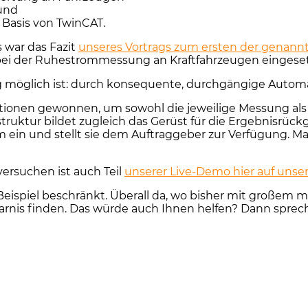
und
Basis von TwinCAT.
s war das Fazit
unseres Vortrags zum ersten der genan
 bei der Ruhestrommessung an Kraftfahrzeugen eingeset
ng möglich ist: durch konsequente, durchgängige Automa
tionen gewonnen, um sowohl die jeweilige Messung al
ruktur bildet zugleich das Gerüst für die Ergebnisrück
ein und stellt sie dem Auftraggeber zur Verfügung. Man
ersuchen ist auch Teil
unserer Live-Demo hier auf unse
ne Beispiel beschränkt. Überall da, wo bisher mit gro
sparnis finden. Das würde auch Ihnen helfen? Dann sprec