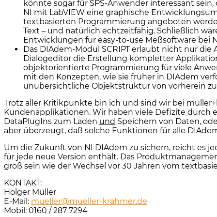
könnte sogar für SPS-Anwender interessant sein
NI mit LabVIEW eine graphische Entwicklungsumg
textbasierten Programmierung angeboten werden so
Text – und natürlich echtzeitfähig. Schließlich 
Entwicklungen für easy-to-use Meßsoftware bei N
Das DIAdem-Modul SCRIPT erlaubt nicht nur die A
Dialogeditor die Erstellung kompletter Applikati
objektorientierte Programmierung für viele Anwe
mit den Konzepten, wie sie früher in DIAdem verf
unübersichtliche Objektstruktur von vorherein 
Trotz aller Kritikpunkte bin ich und sind wir bei mü
Kundenapplikationen. Wir haben viele Defizite durch 
DataPlugIns zum Laden
und
Speichern von Daten, ode
aber überzeugt, daß solche Funktionen für alle DIAd
Um die Zukunft von NI DIAdem zu sichern, reicht es je
für jede neue Version enthält. Das Produktmanagement
groß sein wie der Wechsel vor 30 Jahren vom textba
KONTAKT:
Holger Müller
E-Mail:
mueller@mueller-krahmer.de
Mobil: 0160 / 287 7294