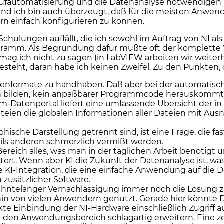
ie Prüfautomatisierung und die Datenanalyse notwendigen
nd ich bin auch überzeugt, daß für die meisten Anwender
rn einfach konfigurieren zu können.
n Schulungen auffällt, die ich sowohl im Auftrag von NI
rogramm. Als Begründung dafür mußte oft der komplette 
mag ich nicht zu sagen (in LabVIEW arbeiten wir weiterhi
steht, daran habe ich keinen Zweifel. Zu den Punkten, di
atenformate zu handhaben. Daß aber bei der automatisc
en bilden, kein anpaßbarer Programmcode herauskommt, 
-Datenportal liefert eine umfassende Übersicht der i
eien die globalen Informationen aller Dateien mit Ausn
che Darstellung getrennt sind, ist eine Frage, die fas
eils anderen schmerzlich vermißt werden.
eich alles, was man in der täglichen Arbeit benötigt 
tert. Wenn aber KI die Zukunft der Datenanalyse ist, wa
e KI-Integration, die eine einfache Anwendung auf die 
zusätzlicher Software.
ehntelanger Vernachlässigung immer noch die Lösung za
hin von vielen Anwendern genutzt. Gerade hier könnte
ekte Einbindung der NI-Hardware einschließlich Zugriff 
e den Anwendungsbereich schlagartig erweitern. Eine ze