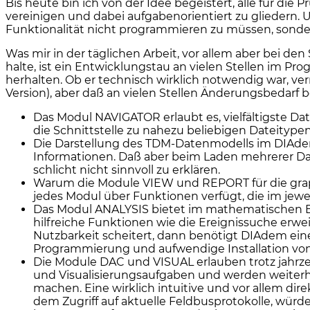
Bis heute bin ich von der Idee begeistert, alle für d
vereinigen und dabei aufgabenorientiert zu gliedern. U
Funktionalität nicht programmieren zu müssen, sonde
Was mir in der täglichen Arbeit, vor allem aber bei de
halte, ist ein Entwicklungstau an vielen Stellen im P
herhalten. Ob er technisch wirklich notwendig war, ver
Version), aber daß an vielen Stellen Änderungsbedarf be
Das Modul NAVIGATOR erlaubt es, vielfältigste D
die Schnittstelle zu nahezu beliebigen Dateityp
Die Darstellung des TDM-Datenmodells im DIAdem
Informationen. Daß aber beim Laden mehrerer Dat
schlicht nicht sinnvoll zu erklären.
Warum die Module VIEW und REPORT für die graphis
jedes Modul über Funktionen verfügt, die im jew
Das Modul ANALYSIS bietet im mathematischen Ber
hilfreiche Funktionen wie die Ereignissuche erwei
Nutzbarkeit scheitert, dann benötigt DIAdem ein
Programmierung und aufwendige Installation von 
Die Module DAC und VISUAL erlauben trotz jahrz
und Visualisierungsaufgaben und werden weiter
machen. Eine wirklich intuitive und vor allem dir
dem Zugriff auf aktuelle Feldbusprotokolle, würd