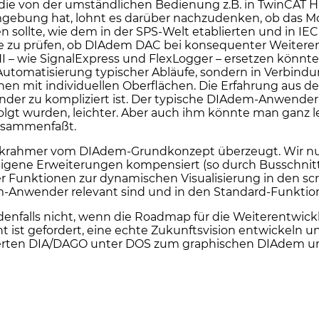
, die von der umständlichen Bedienung z.B. in TwinCAT
ebung hat, lohnt es darüber nachzudenken, ob das Mo
llte, wie dem in der SPS-Welt etablierten und in IEC 
wäre zu prüfen, ob DIAdem DAC bei konsequenter Weitere
I – wie SignalExpress und FlexLogger – ersetzen könnte
utomatisierung typischer Abläufe, sondern in Verbindu
onen mit individuellen Oberflächen. Die Erfahrung aus d
nder zu kompliziert ist. Der typische DIAdem-Anwender 
olgt wurden, leichter. Aber auch ihm könnte man ganz l
zusammenfaßt.
ller+krahmer vom DIAdem-Grundkonzept überzeugt. Wir nu
eigene Erweiterungen kompensiert (so durch Busschnitt
r Funktionen zur dynamischen Visualisierung in den scr
em-Anwender relevant sind und in den Standard-Funkti
denfalls nicht, wenn die Roadmap für die Weiterentwick
 ist gefordert, eine echte Zukunftsvision entwickeln 
sierten DIA/DAGO unter DOS zum graphischen DIAdem u