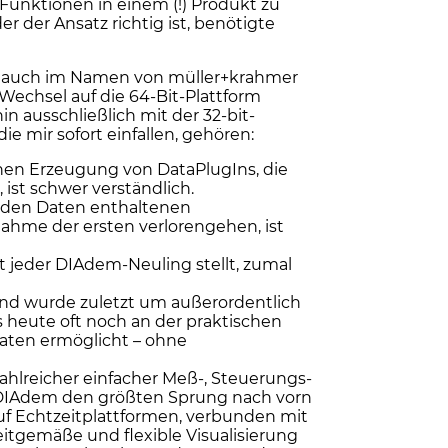
 Funktionen in einem (!) Produkt zu
 der Ansatz richtig ist, benötigte
 als auch im Namen von müller+krahmer
Wechsel auf die 64-Bit-Plattform
n ausschließlich mit der 32-bit-
e mir sofort einfallen, gehören:
hen Erzeugung von DataPlugIns, die
ist schwer verständlich.
n den Daten enthaltenen
ahme der ersten verlorengehen, ist
t jeder DIAdem-Neuling stellt, zumal
und wurde zuletzt um außerordentlich
s heute oft noch an der praktischen
Daten ermöglicht – ohne
hlreicher einfacher Meß-, Steuerungs-
 DIAdem den größten Sprung nach vorn
auf Echtzeitplattformen, verbunden mit
itgemäße und flexible Visualisierung