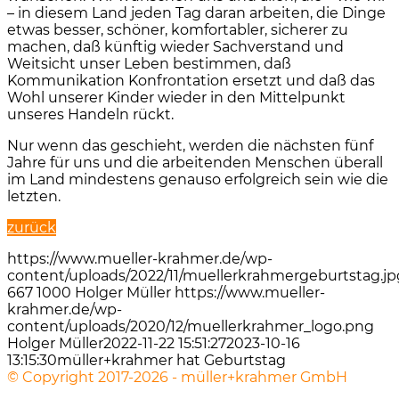
– in diesem Land jeden Tag daran arbeiten, die Dinge
etwas besser, schöner, komfortabler, sicherer zu
machen, daß künftig wieder Sachverstand und
Weitsicht unser Leben bestimmen, daß
Kommunikation Konfrontation ersetzt und daß das
Wohl unserer Kinder wieder in den Mittelpunkt
unseres Handeln rückt.
Nur wenn das geschieht, werden die nächsten fünf
Jahre für uns und die arbeitenden Menschen überall
im Land mindestens genauso erfolgreich sein wie die
letzten.
zurück
https://www.mueller-krahmer.de/wp-
content/uploads/2022/11/muellerkrahmergeburtstag.jp
667
1000
Holger Müller
https://www.mueller-
krahmer.de/wp-
content/uploads/2020/12/muellerkrahmer_logo.png
Holger Müller
2022-11-22 15:51:27
2023-10-16
13:15:30
müller+krahmer hat Geburtstag
© Copyright 2017-2026 - müller+krahmer GmbH