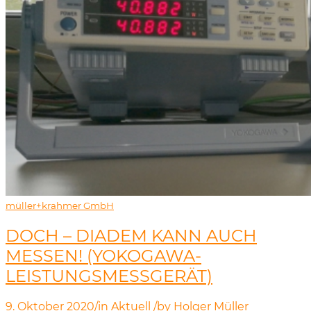
müller+krahmer GmbH
DOCH – DIADEM KANN AUCH
MESSEN! (YOKOGAWA-
LEISTUNGSMESSGERÄT)
9. Oktober 2020
/
in
Aktuell
/
by
Holger Müller