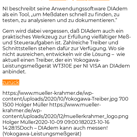
NI beschreibt seine Anwendungssoftware DIAdem
als ein Tool, „um Meßdaten schnell zu finden, zu
testen, zu analysieren und zu dokumentieren.“
Gern wird dabei vergessen, daß DIAdem auch ein
praktisches Werkzeug zur Erfüllung vielfältiger Meß-
und Steueraufgaben ist. Zahlreiche Treiber und
Schnittstellen stehen dafür zur Verfügung. Wo sie
nicht ausreichen, entwickeln wir die Lösung – wie
aktuell einen Treiber, der ein Yokogawa-
Leistungsmeßgerät WT310E per NI VISA an DIAdem
anbindet.
zurück
https://www.mueller-krahmer.de/wp-
content/uploads/2020/10/Yokogawa-Treiber.jpg
700
1500
Holger Müller
https://www.mueller-
krahmer.de/wp-
content/uploads/2020/12/muellerkrahmer_logo.png
Holger Müller
2020-10-09 09:00:18
2023-10-16
14:28:15
Doch – DIAdem kann auch messen!
(Yokogawa-Leistungsmeßgerät)